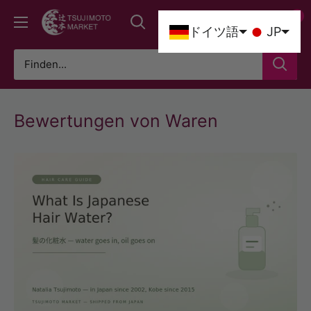
Direkt
0
Tsujimoto
zum
0
ドイツ語
JP
Market
Inhalt
Bewertungen von Waren