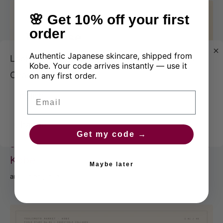
🌸 Get 10% off your first
order
Authentic Japanese skincare, shipped from
Looks like
English
is more preferred for you.
Kobe. Your code arrives instantly — use it
Change language?
on any first order.
English
Email
Change
Get my code →
Japanisches Retinol 2026: Ein Guide aus
Kobe
Maybe later
anti-aging japan