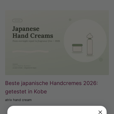
Beste japanische Handcremes 2026:
getestet in Kobe
atrix hand cream