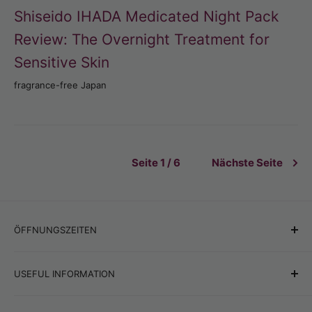
Shiseido IHADA Medicated Night Pack
Review: The Overnight Treatment for
Sensitive Skin
fragrance-free Japan
Seite 1 / 6
Nächste Seite
ÖFFNUNGSZEITEN
Bürobetriebszeit
:
USEFUL INFORMATION
Montag - Freitag 9: 00-18: 00
Wir empfehlen den Kauf
Bestellen Sie im Online -Shop
: Rund um die Uhr rund